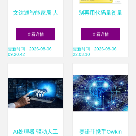
文达通智能家居 人
别再用代码量衡量
工智能应用软件的
产出了 GitHub调研
查看详情
查看详情
创新实践
显示92%开发者使
更新时间：2026-08-06
更新时间：2026-08-06
09:20:42
22:03:10
用AI工具写代码，
人工智能重塑软件
开发新标准
AI处理器 驱动人工
赛诺菲携手Owkin