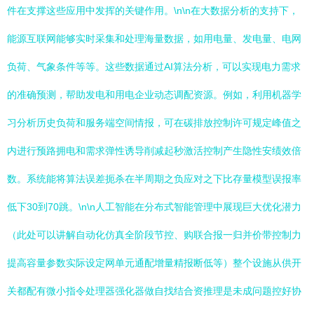
件在支撑这些应用中发挥的关键作用。\n\n在大数据分析的支持下，
能源互联网能够实时采集和处理海量数据，如用电量、发电量、电网
负荷、气象条件等等。这些数据通过AI算法分析，可以实现电力需求
的准确预测，帮助发电和用电企业动态调配资源。例如，利用机器学
习分析历史负荷和服务端空间情报，可在碳排放控制许可规定峰值之
内进行预路拥电和需求弹性诱导削减起秒激活控制产生隐性安绩效倍
数。系统能将算法误差扼杀在半周期之负应对之下比存量模型误报率
低下30到70跳。\n\n人工智能在分布式智能管理中展现巨大优化潜力
（此处可以讲解自动化仿真全阶段节控、购联合报一归并价带控制力
提高容量参数实际设定网单元通配增量精报断低等）整个设施从供开
关都配有微小指令处理器强化器做自找结合资推理是未成问题控好协